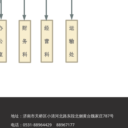
地址：
济南市天桥区小清河北路东段北侧黄台魏家庄787号
电话：
0531-88964429 88967177