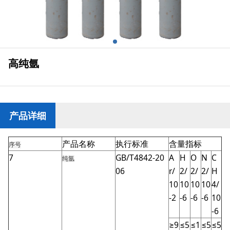
高纯氩
产品详细
产品名称
执行标准
含量指标
序号
7
GB/T4842-20
A
H
O
N
C
纯氩
06
r/
2/
2/
2/
H
10
10
10
10
4/
-2
-6
-6
-6
10
-6
≥9
≤5
≤1
≤5
≤5