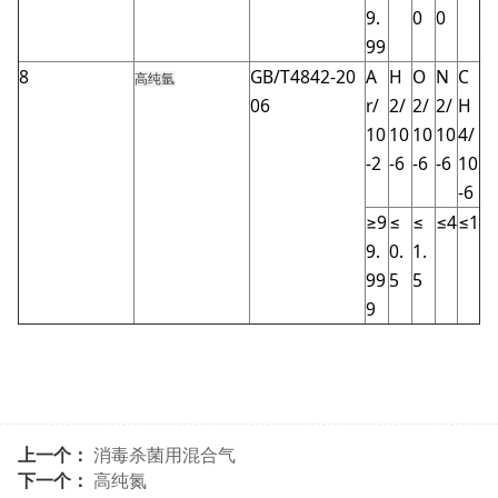
9.
0
0
99
8
GB/T4842-20
A
H
O
N
C
高纯氩
06
r/
2/
2/
2/
H
10
10
10
10
4/
-2
-6
-6
-6
10
-6
≥9
≤
≤
≤4
≤1
9.
0.
1.
99
5
5
9
上一个：
消毒杀菌用混合气
下一个：
高纯氮